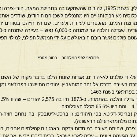
נולדתי בעיירה פרוז’אני שבפולין, בשנת 1925, להורים שהשתקעו בה בתחילת המא
כלוסיה מעורבת והגויים היו מתנכלים לשכניהם היהודים, שודדים אות
מרוצת הימים, מהכפרים לעיירות ולערים, שם היו חייהם בטוחים יו
עוטם פולנים אשר רובם הובאו לשם על-ידי הממשל הפולני, למילוי תפק
פרוז’אני לפני המלחמה – רחוב מגוריי
וז’אני נוסדה במאה ה-15, על-ידי פולנים לא-יהודיים. אגדות שונות הילכו בדבר מקורו ש
ם בעיירה בדרכו אל נהר המוחאביץ. יהודים התיישבו בפרוז’אני זמ
רוז’אני בשנת 1463.
ק (בריסק-דליטא בפי היהודים; זו ברסט-ליטובסק, בה נחתם חוזה-ה
, צירה, שהיתה מעורה במוסדות צדקה ובארגונים קהילתיים אחרים, הית
 על הגשמה ציונית – עליה לארץ ישראל. בבית דיברו יידיש, אך את