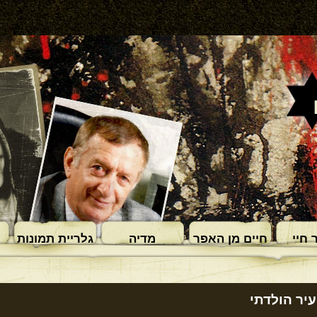
 חיי
חיים מן האפר
מדיה
גלריית תמונות
עיר הולדתי