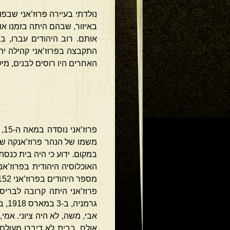
באיזור, שבהם היתה בזמנו או
אותם. רוב היהודים עברו, ב
האחרים היו רוסים לבנים, מי
פר
משמו של הנהר פרוז’אנקה שזר
במקום. ידוע כי היה בית כנסת בפ
מספר היהודים בפרוז’אני 4,152 – והם היוו 65.6% מכלל האוכלוסיה.
פרוז’אני היתה קרובה לבריס
גרמניה, ב-3 במארס 1918, בתום מלחמת-העולם הראשונה).
אבי, משה, לא היה ציוני. אמי
אולם, בבית לא דיברו מעולם