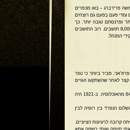
ה. הורי-צירה ומשה פרידברג – באו מכפרים
ם ומדי פעם בפעם גם רוצחים
תר ופרנסתם טובה יותר. כך
התקבצה בפרוז’אני קהילה יהודית, שגדלה והלכה עד שמנתה כ-6,000 נפש – בעיירה שמנתה כ-8,000 תושבים. רוב התושבים
ידי המנהל.
ל השם פרוז’אני. סביר ביותר כי נגזר
ן קצר לאחר שהשתקעו הגויים
האוכלוסיה היהודית בפרוז’אני גדלה והלכה בהתמדה. ב-1873 חיו בה 2,575 יהודים – שהיוו 64.5% מהאוכלוסיה. ב-1921 היה
שלום הנפרד בין רוסיה לבין
ה קרובה לרעיונות הציוניים.
 אחי סיומה ואותי רשמה אמא